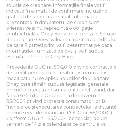
soluție de creditare. Informațiile finale vor fi
indicate în e-mailul de confirmare incluzând
graficul de rambursare final. Informațiile
prezentate în simulatorul de credit sunt
orientative și nu reprezintă o obligație
contractuală a Oney Bank de a furniza o Soluție
de Creditare Oney. Valoarea maximă a creditului
pe care îl puteți primi va fi determinat pe baza
informațiilor furnizate de dvs. și va fi supus
evaluării interne a Oney Bank.
Prevederile OUG nr. 50/2010 privind contractele
de credit pentru consumatori, așa cum a fost
modificată nu se aplică Soluțiilor de Creditare
Oney, care rămân supuse legislației generale
privind protecția consumatorilor, incluzând, dar
fără a se limita la Ordonanța de Guvern nr.
85/2004 privind protecția consumatorilor la
încheierea şi executarea contractelor la distanță
privind serviciile financiare (“OUG nr. 85/2004”).
Conform OUG nr. 85/2004, beneficiați de un
termen de 14 zile calendaristice pentru a vă