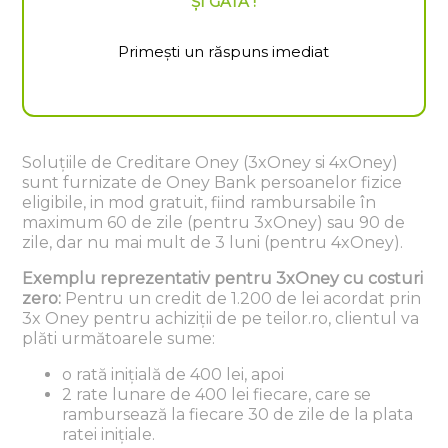
ȘI GATA !
Primești un răspuns imediat
Soluțiile de Creditare Oney (3xOney si 4xOney)
sunt furnizate de Oney Bank persoanelor fizice
eligibile, in mod gratuit, fiind rambursabile în
maximum 60 de zile (pentru 3xOney) sau 90 de
zile, dar nu mai mult de 3 luni (pentru 4xOney).
Exemplu reprezentativ pentru 3xOney cu costuri
zero:
Pentru un credit de 1.200 de lei acordat prin
3x Oney pentru achiziții de pe teilor.ro, clientul va
plăti următoarele sume:
o rată inițială de 400 lei, apoi
2 rate lunare de 400 lei fiecare, care se
rambursează la fiecare 30 de zile de la plata
ratei inițiale.