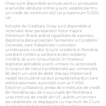
Oney sunt disponibile exclusiv pentru produsele
și serviciile vândute online și sunt valabile pentru
un credit de minimum 450 Lei și maximum 12.000
Lei.
Soluțiile de Creditare Oney sunt disponibile și
rezervate doar persoanelor fizice majore
(minimum 18 ani) având capacitate de exercițiu
deplină la data acceptării Termenilor și Condițiilor
Generale, care îndeplinesc cumulativ
următoarele condiții: (i) sunt rezidenți in România
(cetățeni români și cetățeni străini rezidenți
români); (ii) sunt consumatori, în înțelesul
legislației aplicabile și prin urmare nu acționează
în scopuri de natură profesională sau comercială;
(iii) dețin un card de debit Visa sau Mastercard
valabil (excluzând carduri preplătite/carduri care
solicită sistematic autorizări cum ar fi VISA
Electron și Maestro), emise de o instituție de credit
din România sau de o sucursală din România a
unei instituții de credit din UE, având un termen
de valabilitate ce depășește cu mai mult de 2 luni