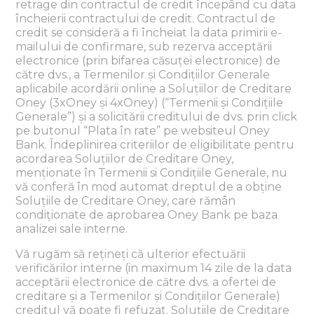
retrage din contractul de credit începând cu data
încheierii contractului de credit. Contractul de
credit se consideră a fi încheiat la data primirii e-
mailului de confirmare, sub rezerva acceptării
electronice (prin bifarea căsuței electronice) de
către dvs., a Termenilor și Condițiilor Generale
aplicabile acordării online a Soluțiilor de Creditare
Oney (3xOney și 4xOney) (“Termenii și Condițiile
Generale”) și a solicitării creditului de dvs. prin click
pe butonul “Plata în rate” pe websiteul Oney
Bank. Îndeplinirea criteriilor de eligibilitate pentru
acordarea Soluțiilor de Creditare Oney,
menționate în Termenii si Condițiile Generale, nu
vă conferă în mod automat dreptul de a obține
Soluțiile de Creditare Oney, care rămân
condiționate de aprobarea Oney Bank pe baza
analizei sale interne.
Vă rugăm să rețineți că ulterior efectuării
verificărilor interne (in maximum 14 zile de la data
acceptării electronice de către dvs. a ofertei de
creditare și a Termenilor și Condițiilor Generale)
creditul vă poate fi refuzat. Soluțiile de Creditare